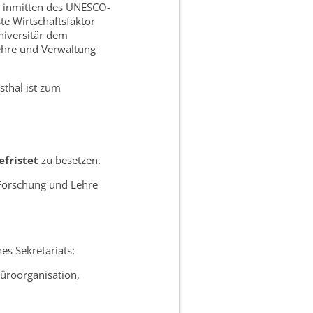
t inmitten des UNESCO-
te Wirtschaftsfaktor
universitär dem
Lehre und Verwaltung
sthal ist zum
fristet
zu besetzen.
n Forschung und Lehre
es Sekretariats:
Büroorganisation,