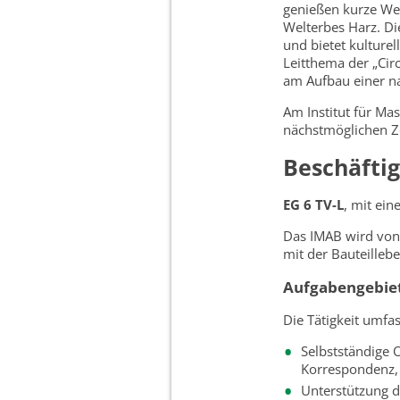
genießen kurze We
Welterbes Harz. Die
und bietet kulturel
Leitthema der „Cir
am Aufbau einer na
Am Institut für Mas
nächstmöglichen Ze
Beschäfti
EG 6 TV-L
, mit ein
Das IMAB wird von 
mit der Bauteille
Aufgabengebie
Die Tätigkeit umfas
Selbstständige 
Korrespondenz, 
Unterstützung de