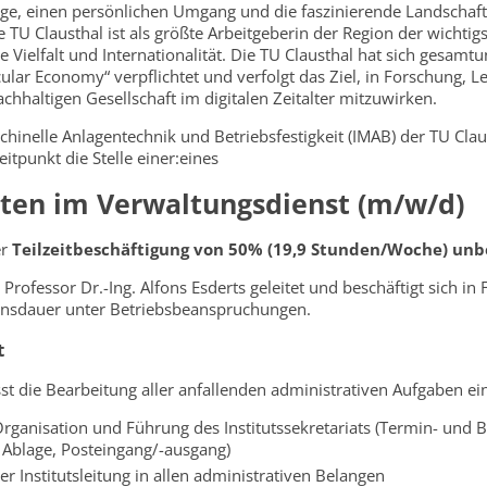
ge, einen persönlichen Umgang und die faszinierende Landschaf
 TU Clausthal ist als größte Arbeitgeberin der Region der wichtigs
le Vielfalt und Internationalität. Die TU Clausthal hat sich gesamt
cular Economy“ verpflichtet und verfolgt das Ziel, in Forschung, 
chhaltigen Gesellschaft im digitalen Zeitalter mitzuwirken.
chinelle Anlagentechnik und Betriebsfestigkeit (IMAB) der TU Clau
itpunkt die Stelle einer:eines
gten im Verwaltungsdienst (m/w/d)
er
Teilzeitbeschäftigung von 50% (19,9 Stunden/Woche) unbe
Professor Dr.-Ing. Alfons Esderts geleitet und beschäftigt sich i
bensdauer unter Betriebsbeanspruchungen.
t
st die Bearbeitung aller anfallenden administrativen Aufgaben ein
Organisation und Führung des Institutssekretariats (Termin- und 
Ablage, Posteingang/-ausgang)
r Institutsleitung in allen administrativen Belangen