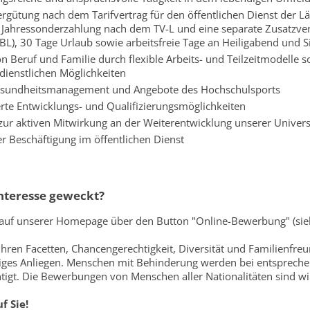
Vergütung nach dem Tarifvertrag für den öffentlichen Dienst der L
 Jahressonderzahlung nach dem TV-L und eine separate Zusatzve
BL), 30 Tage Urlaub sowie arbeitsfreie Tage an Heiligabend und Si
on Beruf und Familie durch flexible Arbeits- und Teilzeitmodelle
ienstlichen Möglichkeiten
Gesundheitsmanagement und Angebote des Hochschulsports
erte Entwicklungs- und Qualifizierungsmöglichkeiten
 zur aktiven Mitwirkung an der Weiterentwicklung unserer Univers
ner Beschäftigung im öffentlichen Dienst
Interesse geweckt?
 auf unserer Homepage über den Button "Online-Bewerbung" (sie
ihren Facetten, Chancengerechtigkeit, Diversität und Familienfreun
tiges Anliegen. Menschen mit Behinderung werden bei entsprech
tigt. Die Bewerbungen von Menschen aller Nationalitäten sind 
f Sie!