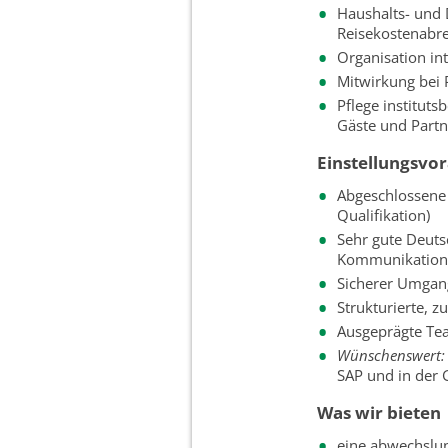
Haushalts- und 
Reisekostenabr
Organisation in
Mitwirkung bei 
Pflege institut
Gäste und Partn
Einstellungsvo
Abgeschlossene 
Qualifikation)
Sehr gute Deutsc
Kommunikation
Sicherer Umgan
Strukturierte, z
Ausgeprägte Tea
Wünschenswert:
SAP und in der 
Was wir bieten
eine abwechslun