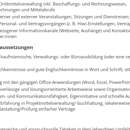
Drittmittelverwaltung inkl. Beschaffungs- und Rechnungswesen,
echnungen und Mittelabrufe
terner und externer Veranstaltungen, Sitzungen und Dienstreisen;
Personal- und Vertragsvorgängen (z. B. Hiwi-Einstellungen, Vertr
sbezogener Informationskanäle (Webseite, Aushänge) und Kontaktst
er:innen
raussetzungen
kaufmännische, Verwaltungs- oder Büroausbildung (oder eine ve
hkenntnisse und gute Englischkenntnisse in Wort und Schrift; stils
g mit den gängigen Office-Anwendungen (Word, Excel, PowerPoin
uverlässige und lösungsorientierte Arbeitsweise sowie Organisati
m- und Kommunikationsfähigkeit, Eigeninitiative und schnelle A
Erfahrung in Projektmittelverwaltung/-buchhaltung, idealerweise
Gestaltung/Prüfung einfacher Verträge
gsreiche und anspruchsvolle Tätigkeit in dem lebendigen Umfel