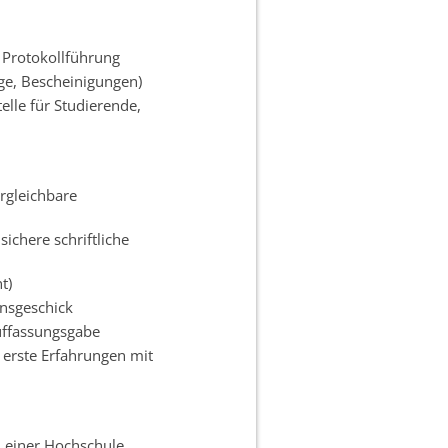
 Protokollführung
äge, Bescheinigungen)
elle für Studierende,
rgleichbare
ichere schriftliche
t)
onsgeschick
uffassungsgabe
 erste Erfahrungen mit
d einer Hochschule