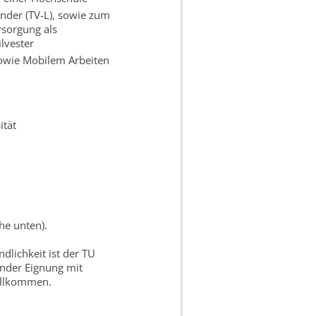
änder (TV-L), sowie zum
rsorgung als
lvester
 sowie Mobilem Arbeiten
ität
he unten).
dlichkeit ist der TU
ender Eignung mit
willkommen.